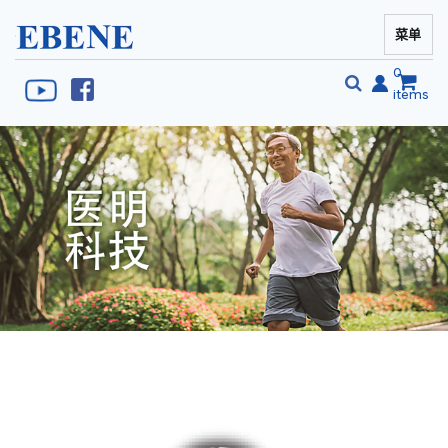
菜单
EBENE Singapore
0
items
搜
搜
索
索